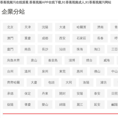
香蕉视频污在线观看,香蕉视频APP在线下载,91香蕉视频成人,91香蕉视频污网站
企業分站
北京
天津
沈陽
大連
哈爾濱
濟南
青
澳門
重慶
成都
西安
石家莊
長春
呼
廈門
南昌
長沙
汕頭
珠海
海口
三亞
烏魯木齊
唐山
秦皇島
淄博
煙台
威海
台州
溫州
泉州
東莞
惠州
佛山
中山
齊齊哈爾
大慶
包頭
大同
洛陽
濰坊
承德
保定
丹東
開封
安陽
泰安
日照
嶽陽
肇慶
樂山
綿陽
麗江
延安
鹹陽