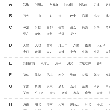
A
安徽
阿爾山
阿克蘇
阿拉爾
阿勒泰
安達
安
B
百色
白山
白銀
保山
巴中
霸州
北安
北
C
岑溪
常德
昌都
長葛
昌吉
長樂
常寧
常
崇左
楚雄
滁州
慈溪
從化
D
大豐
大理
當陽
丹江口
丹陽
儋州
大石橋
定西
定州
東方
東港
東台
東興
東陽
東
E
額爾古納
峨眉山
恩平
恩施
二連浩特
鄂州
F
福建
鳳城
肥城
奉化
豐鎮
汾陽
福安
福
G
甘肅
貴州
廣東
廣西
蓋州
贛州
高安
高
鞏義
公主嶺
廣安
廣漢
廣水
廣元
貴港
H
海南
湖北
湖南
河南
黑龍江
河北
海城