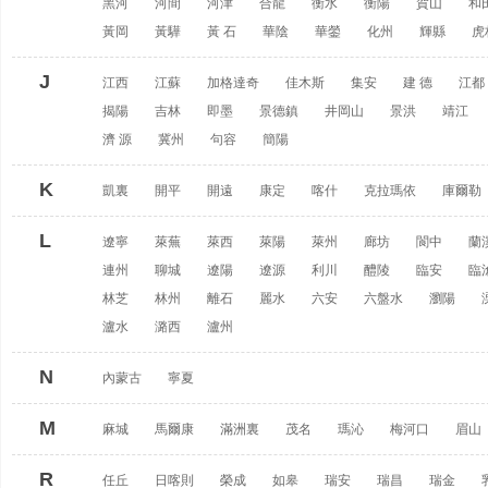
黑河
河間
河津
合龍
衡水
衡陽
賀山
和
黃岡
黃驊
黃 石
華陰
華鎣
化州
輝縣
虎
J
江西
江蘇
加格達奇
佳木斯
集安
建 德
江都
揭陽
吉林
即墨
景德鎮
井岡山
景洪
靖江
濟 源
冀州
句容
簡陽
K
凱裏
開平
開遠
康定
喀什
克拉瑪依
庫爾勒
L
遼寧
萊蕪
萊西
萊陽
萊州
廊坊
閬中
蘭
連州
聊城
遼陽
遼源
利川
醴陵
臨安
臨
林芝
林州
離石
麗水
六安
六盤水
瀏陽
瀘水
潞西
瀘州
N
內蒙古
寧夏
M
麻城
馬爾康
滿洲裏
茂名
瑪沁
梅河口
眉山
R
任丘
日喀則
榮成
如皋
瑞安
瑞昌
瑞金