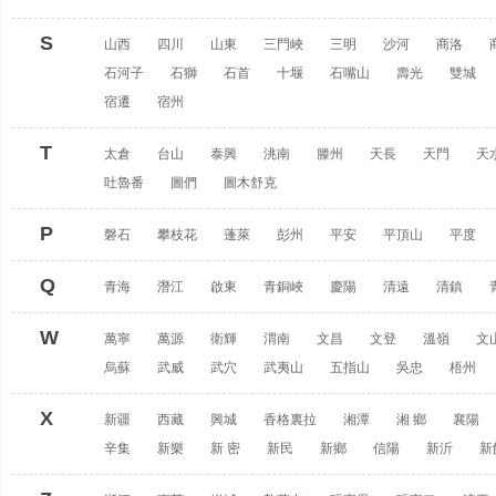
S
山西
四川
山東
三門峽
三明
沙河
商洛
石河子
石獅
石首
十堰
石嘴山
壽光
雙城
宿遷
宿州
T
太倉
台山
泰興
洮南
滕州
天長
天門
天
吐魯番
圖們
圖木舒克
P
磐石
攀枝花
蓬萊
彭州
平安
平頂山
平度
Q
青海
潛江
啟東
青銅峽
慶陽
清遠
清鎮
W
萬寧
萬源
衛輝
渭南
文昌
文登
溫嶺
文
烏蘇
武威
武穴
武夷山
五指山
吳忠
梧州
X
新疆
西藏
興城
香格裏拉
湘潭
湘 鄉
襄陽
辛集
新樂
新 密
新民
新鄉
信陽
新沂
新